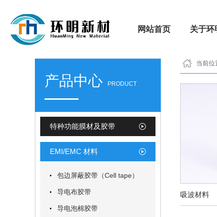
网站首页
关于环
当前位
产品中心
PRODUCT
特种功能膜材及胶带
EMI/EMC 材料
包边屏蔽胶带（Cell tape）
导电布胶带
吸波材料
导电泡棉胶带